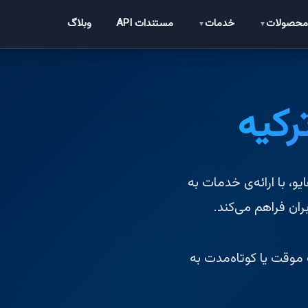
حصولات
خدمات
مستندات API
وبلاگ
▼
▼
کیه
جازی ترکیه (VDI shared ip turkiye) هایو، با ارائه‌ی خدمات به
ران فراهم می‌کند.
موقت یا کوتاه‌مدت به