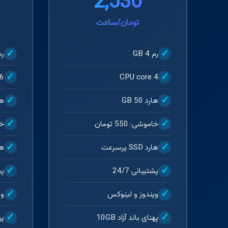
2,530
تومان/ساعت
رم 4 GB
رم 8
6
CPU core 4
هارد 50 GB
هار
خاموشی: 550 تومان
خام
هارد SSD پرسرعت
هارد
پشتیبانی 24/7
پش
ویندوز و لینوکس
وی
پهنای باند آزاد 10GB
په