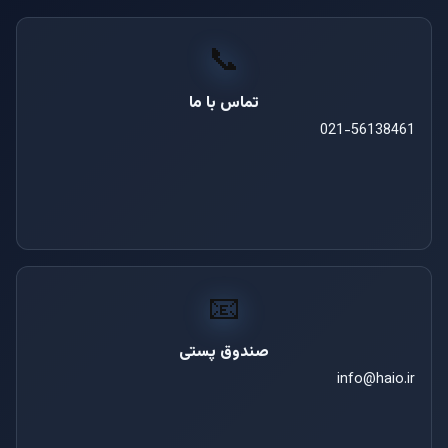
📞
تماس با ما
021-56138461
📧
صندوق پستی
info@haio.ir