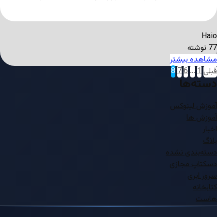
Haio
77 نوشته
مشاهده بیشتر
قبلی
1
…
6
7
8
دسته‌ها
آموزش لینوکس
آموزش ها
اخبار
بلاگ
دسته‌بندی نشده
دسکتاپ مجازی
سرور ابری
کتابخانه
هاست