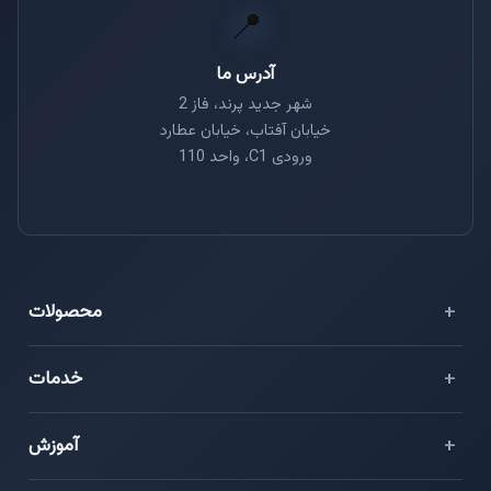
📍
آدرس ما
شهر جدید پرند، فاز 2
خیابان آفتاب، خیابان عطارد
ورودی C1، واحد 110
محصولات
⭐ هایو فلش
خدمات
سرور مجازی ایران
دواپس (DevOps)
آموزش
سرور مجازی خارج
مدیریت امنیت زیرساخت