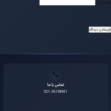
‌سایت
📞
تماس با ما
021-56138461