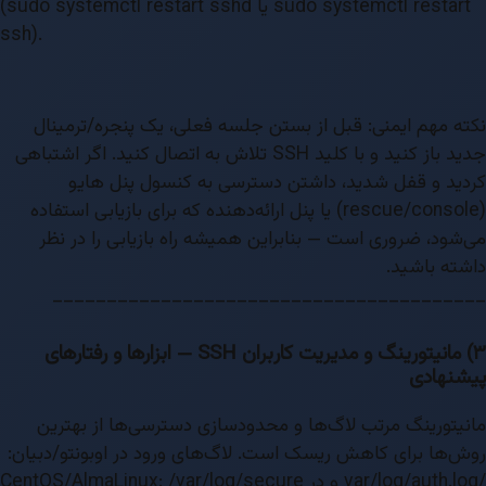
(sudo systemctl restart sshd یا sudo systemctl restart
ssh).
نکته مهم ایمنی: قبل از بستن جلسه فعلی، یک پنجره/ترمینال
جدید باز کنید و با کلید SSH تلاش به اتصال کنید. اگر اشتباهی
کردید و قفل شدید، داشتن دسترسی به کنسول پنل هایو
(rescue/console) یا پنل ارائه‌دهنده که برای بازیابی استفاده
می‌شود، ضروری است — بنابراین همیشه راه بازیابی را در نظر
داشته باشید.
________________________________________
۳) مانیتورینگ و مدیریت کاربران SSH — ابزارها و رفتارهای
پیشنهادی
مانیتورینگ مرتب لاگ‌ها و محدودسازی دسترسی‌ها از بهترین
روش‌ها برای کاهش ریسک است. لاگ‌های ورود در اوبونتو/دبیان:
/var/log/auth.log و در CentOS/AlmaLinux: /var/log/secure