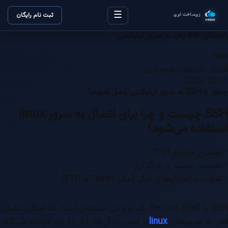
☰
ثبت نام رایگان
زیرساخت ابری
راهنمای ssh زدن به سرور لینوکسی
Haio
آموزش لینوکس
,
سرور ابری
2025/10/11
چطور با SSH به سرور لینوکسی وصل شویم؟
SSH چیست و چرا برای اتصال به سرور linux
استفاده می‌شود؟
• توضیح مفهوم SSH
• اهمیت امنیت و رمزگذاری
• تفاوت با اتصال‌های دیگر (مثل Telnet یا FTP)
SSH یا Secure Shell یک پروتکل شبکه‌ای است که امکان اتصال
امن به سرورهای
linux
و مدیریت آن‌ها را از راه دور فراهم می‌کند.