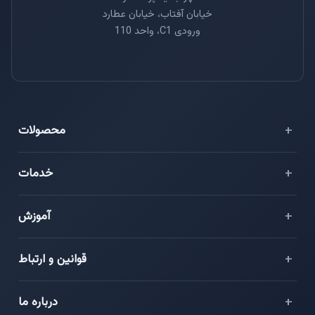
خیابان آفتاب، خیابان عطارد
ورودی C1، واحد 110
محصولات
⭐ هایو فلش
خدمات
سرور مجازی ایران
دواپس (DevOps)
آموزش
سرور مجازی خارج
مدیریت امنیت زیرساخت
سرور مجازی آلمان
وبلاگ
قوانین و ارتباط
دیتابیس مدیریت‌شده
سرور مجازی فرانسه
مستندات
تحریم‌شکن
قوانین و مقررات
درباره ما
سرور مجازی کانادا