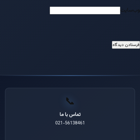
وب‌سایت
📞
تماس با ما
021-56138461