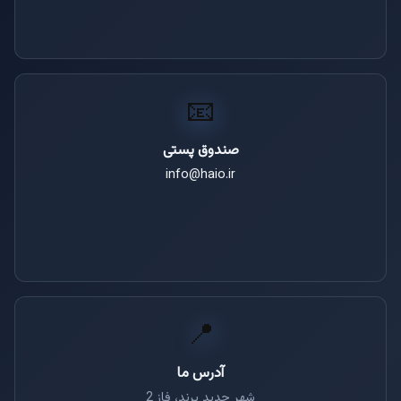
📧
صندوق پستی
info@haio.ir
📍
آدرس ما
شهر جدید پرند، فاز 2