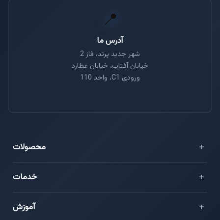
📍
آدرس ما
شهر جدید پرند، فاز 2
خیابان آفتاب، خیابان عطارد
ورودی C1، واحد 110
محصولات
⭐ هایو فلش
خدمات
سرور مجازی ایران
دواپس (DevOps)
آموزش
سرور مجازی خارج
مدیریت امنیت زیرساخت