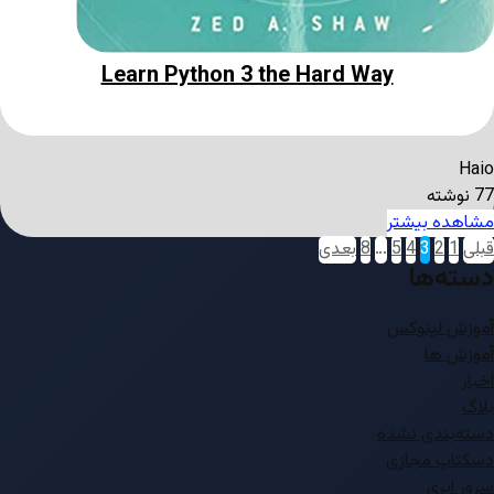
Learn Python 3 the Hard Way
Haio
77 نوشته
مشاهده بیشتر
قبلی
1
2
3
4
5
…
8
بعدی
دسته‌ها
آموزش لینوکس
آموزش ها
اخبار
بلاگ
دسته‌بندی نشده
دسکتاپ مجازی
سرور ابری