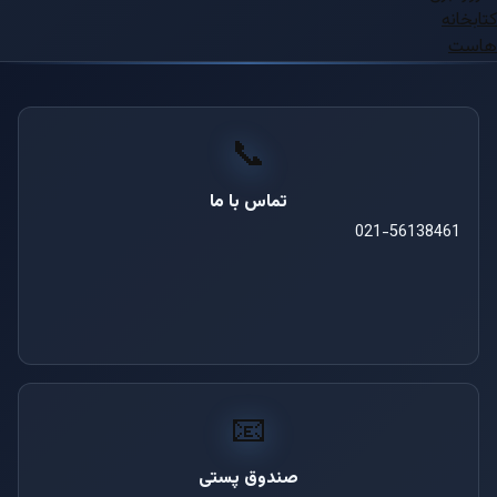
کتابخانه
هاست
📞
تماس با ما
021-56138461
📧
صندوق پستی