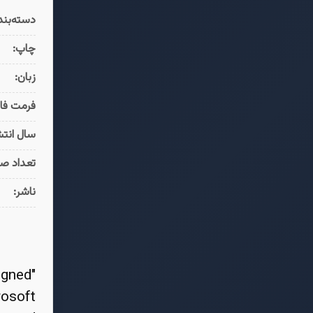
دسته‌بند
چاپ:
زبان:
فرمت فای
سال انتش
تعداد ص
ناشر:
igned
rosoft