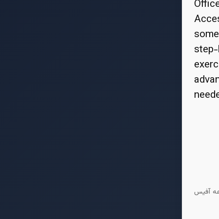
Offic
Acce
someo
step-
exerc
advan
neede
عه آفیس