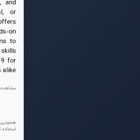
k, and
l, or
offers
nds-on
ons to
skills
19 for
alike.
مشاهده ا
همچنین پ
استفاده ک