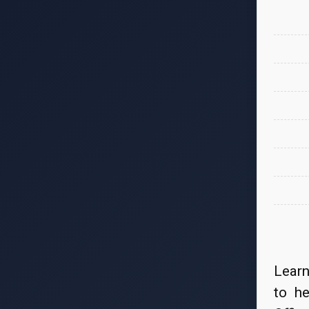
"Lear
to he