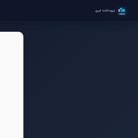
م
زیرساخت ابری