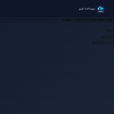
م
زیرساخت ابری
Learn Python 3 the Hard Way
Haio
کتابخانه
2025/03/30