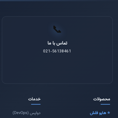
📞
تماس با ما
021-56138461
محصولات
خدمات
⭐ هایو فلش
دواپس (DevOps)