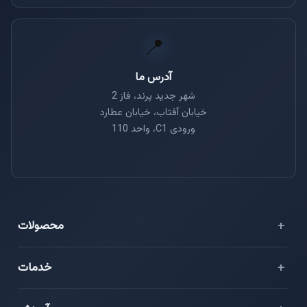
📍
آدرس ما
شهر جدید پرند، فاز 2
خیابان آفتاب، خیابان عطارد
ورودی C1، واحد 110
محصولات
⭐ هایو فلش
خدمات
سرور مجازی ایران
دواپس (DevOps)