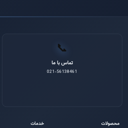
📞
تماس با ما
021-56138461
محصولات
خدمات