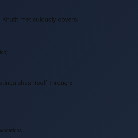
, Knuth meticulously covers:
ion)
stinguishes itself through:
oundations