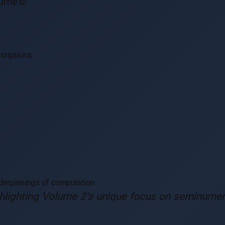
ume’s:
criptions
derpinnings of computation
ighlighting Volume 2’s unique focus on seminumeri